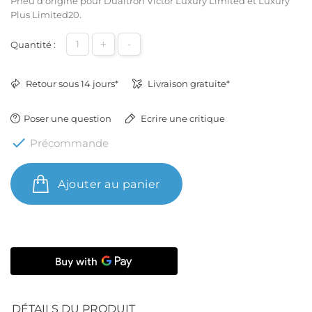
Pneu d'origine pour Dualtron Victor Luxury Limited et Luxury
Plus Limited20.
+
-
Quantité :
Retour sous 14 jours*
Livraison gratuite*
Poser une question
Ecrire une critique

Précommande
Ajouter au panier
DÉTAILS DU PRODUIT