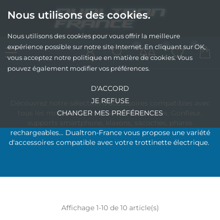
Nous utilisons des cookies.
Nous utilisons des cookies pour vous offrir la meilleure
0
0
0
expérience possible sur notre site Internet. En cliquant sur OK,
vous acceptez notre politique en matière de cookies. Vous
pouvez également modifier vos préférences.
D'ACCORD
JE REFUSE
Découvrez notre sélection d'accessoires compatibles avec
tous les modèles de trottinettes électriques. Gonfleur,
CHANGER MES PRÉFÉRENCES
supports smartphone, klaxons, sacoches, phares
rechargeables... Dualtron-France vous propose une variété
d'accessoires compatible avec votre trottinette électrique.
Affichage 1-10 de 10 article(s)