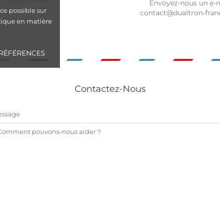
Appelez-nous :
Envoyez-nous un e-m
01 84 60 02 11
ce possible sur
contact@dualtron-fra
itique en matière
RÉFÉRENCES
Contactez-Nous
essage