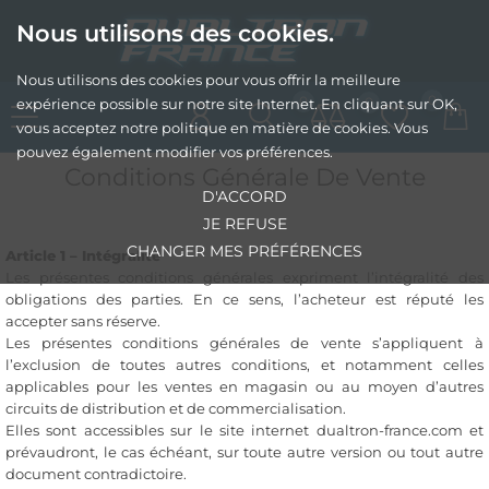
Nous utilisons des cookies.
Nous utilisons des cookies pour vous offrir la meilleure
0
0
0
expérience possible sur notre site Internet. En cliquant sur OK,
vous acceptez notre politique en matière de cookies. Vous
pouvez également modifier vos préférences.
Conditions Générale De Vente
D'ACCORD
JE REFUSE
CHANGER MES PRÉFÉRENCES
Article 1 – Intégralité
Les présentes conditions générales expriment l’intégralité des
obligations des parties. En ce sens, l’acheteur est réputé les
accepter sans réserve.
Les présentes conditions générales de vente s’appliquent à
l’exclusion de toutes autres conditions, et notamment celles
applicables pour les ventes en magasin ou au moyen d’autres
circuits de distribution et de commercialisation.
Elles sont accessibles sur le site internet dualtron-france.com et
prévaudront, le cas échéant, sur toute autre version ou tout autre
document contradictoire.