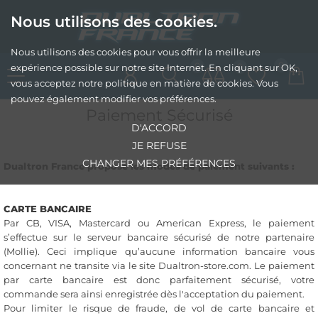
Nous utilisons des cookies.
Nous utilisons des cookies pour vous offrir la meilleure
0
0
0
expérience possible sur notre site Internet. En cliquant sur OK,
vous acceptez notre politique en matière de cookies. Vous
pouvez également modifier vos préférences.
Paiement Sécurisé
D'ACCORD
JE REFUSE
CHANGER MES PRÉFÉRENCES
Dualtron France propose les modes de paiement suivants :
CARTE BANCAIRE
Par CB, VISA, Mastercard ou American Express, le paiement
s’effectue sur le serveur bancaire sécurisé de notre partenaire
(Mollie). Ceci implique qu’aucune information bancaire vous
concernant ne transite via le site Dualtron-store.com. Le paiement
par carte bancaire est donc parfaitement sécurisé, votre
commande sera ainsi enregistrée dès l'acceptation du paiement.
Pour limiter le risque de fraude, de vol de carte bancaire et